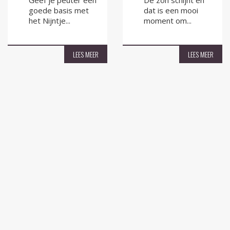
Geef je peuter een
De zon schijnt en
goede basis met
dat is een mooi
het Nijntje...
moment om...
LEES MEER
LEES MEER
Hulst voor Elkaar
0114 - 68 47 00