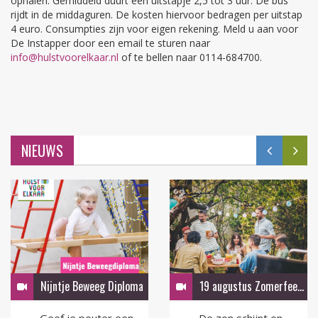
ophalen. Gemiddeld duurt een uitstapje 2,5 tot 3 uur. De bus
rijdt in de middaguren. De kosten hiervoor bedragen per uitstap
4 euro. Consumpties zijn voor eigen rekening. Meld u aan voor
De Instapper door een email te sturen naar
info@hulstvoorelkaar.nl
of te bellen naar 0114-684700.
NIEUWS
Nijntje Beweeg Diploma
19 augustus Zomerfeest in de tuin