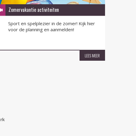
Zomervakantie activiteiten
QR-F
Sport en spelplezier in de zomer! Kijk hier
QR-F
voor de planning en aanmelden!
nu v
LEES MEER
erk