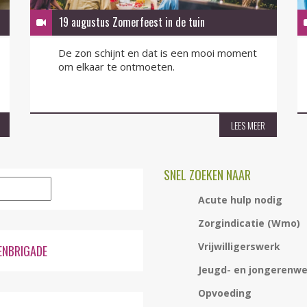
19 augustus Zomerfeest in de tuin
De zon schijnt en dat is een mooi moment
om elkaar te ontmoeten.
LEES MEER
SNEL ZOEKEN NAAR
A
cute hulp nodig
Zorgindicatie (Wmo)
Vrijwilligerswer
k
ENBRIGADE
Jeugd- en jongerenw
Opvoeding