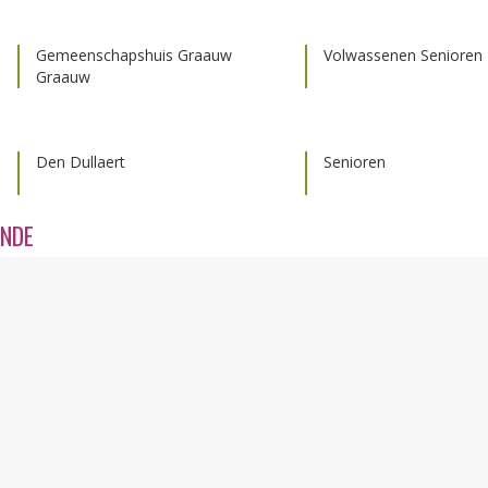
Gemeenschapshuis Graauw
Volwassenen
Senioren
Graauw
Den Dullaert
Senioren
ANDE
Dorpshuis Binnendeur
Volwassenen
Senioren
Kloosterzande
De Kauter/veld Nieuw Namen
Kids en jongeren
Jongerencentrum Komma Den
Kids en jongeren