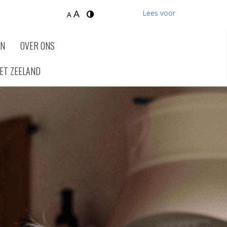
A
Lees voor
A
EN
OVER ONS
ET ZEELAND