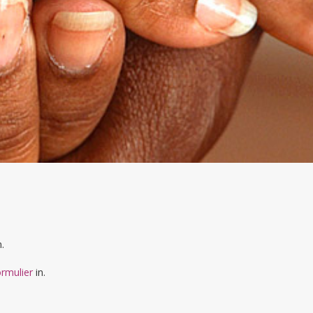
.
ormulier
in.