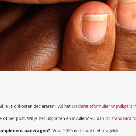
wil je je onkosten declareren? Vul het
Declaratieformulier vrijwilligers
in
ne
of per post. Wil je het uitprinten en invullen? Vul dan
dit standaard f
gcompliment aanvragen?
Voor 2026 is dit nog niet mogelijk.