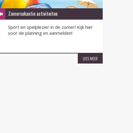
Zomervakantie activiteiten
QR-F
Sport en spelplezier in de zomer! Kijk hier
QR-F
voor de planning en aanmelden!
nu v
LEES MEER