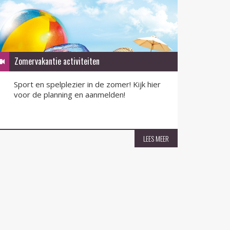
Zomervakantie activiteiten
QR-F
Sport en spelplezier in de zomer! Kijk hier
QR-F
voor de planning en aanmelden!
nu v
LEES MEER