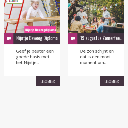
Nijntje Beweeg Diploma
19 augustus Zomerfeest in de tuin
Geef je peuter een
De zon schijnt en
goede basis met
dat is een mooi
het Nijntje...
moment om...
LEES MEER
LEES MEER