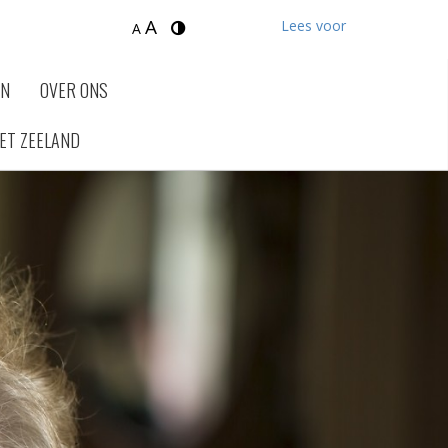
A
Lees voor
A
EN
OVER ONS
ET ZEELAND