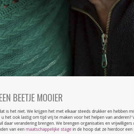
EN BEETJE MOOIER
dat is het niet. We krijgen het met elkaar steeds drukker en hebben m
 het ook lastig om tijd vrij te maken voor het helpen van anderen? Vo
r wil daar verandering brengen. We brengen organisaties en vrijwillige
inden van een
maatschappelijke stage
in de hoop dat ze hierdoor een po