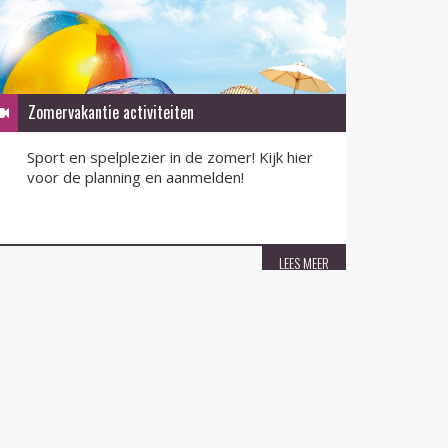
Zomervakantie activiteiten
QR-F
Sport en spelplezier in de zomer! Kijk hier
QR-F
voor de planning en aanmelden!
nu v
LEES MEER