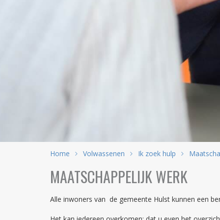
Home
Volwassenen
Ik zoek hulp
Maatschap
MAATSCHAPPELIJK WERK
Alle inwoners van de gemeente Hulst kunnen een be
Het kan iedereen overkomen; dat u even het overzicht 