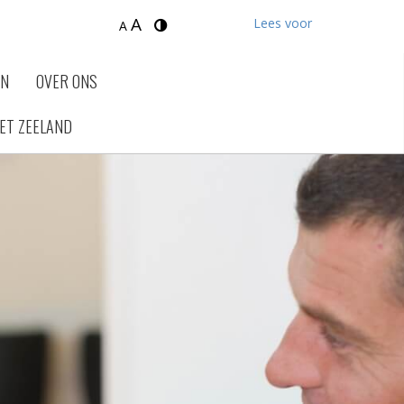
A
Lees voor
A
EN
OVER ONS
ET ZEELAND