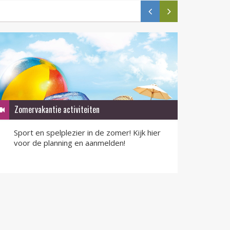
Zomervakantie activiteiten
QR-F
Sport en spelplezier in de zomer! Kijk hier
QR-F
voor de planning en aanmelden!
nu v
LEES MEER