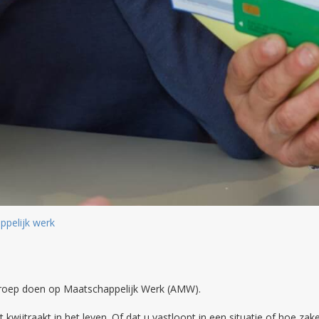
pelijk werk
roep doen op Maatschappelijk Werk (AMW).
kwijtraakt in het leven. Of dat u vastloopt in een situatie of hoe za