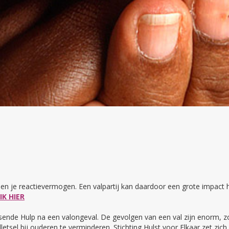
n en je reactievermogen. Een valpartij kan daardoor een grote impact h
IK HIER
ende Hulp na een valongeval. De gevolgen van een val zijn enorm, zo
letsel bij ouderen te verminderen. Stichting Hulst voor Elkaar zet zi