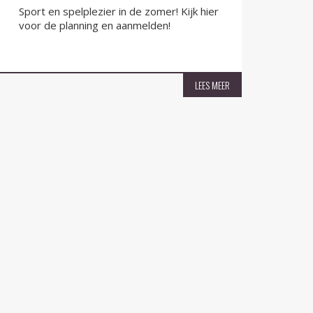
Sport en spelplezier in de zomer! Kijk hier
QR-F
voor de planning en aanmelden!
nu v
LEES MEER