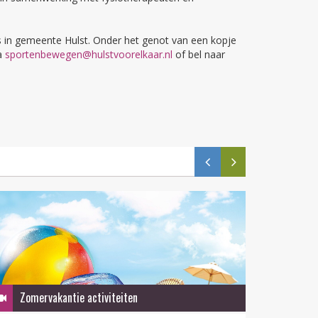
es in gemeente Hulst. Onder het genot van een kopje
ia
sportenbewegen@hulstvoorelkaar.nl
of bel naar
Zomervakantie activiteiten
QR-F