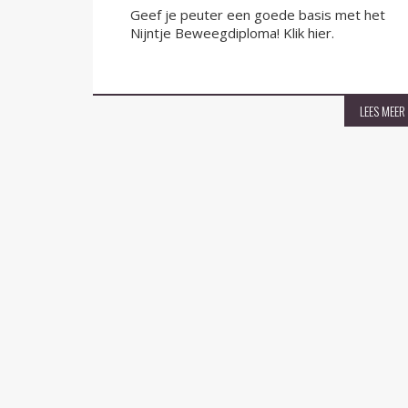
Geef je peuter een goede basis met het
Nijntje Beweegdiploma! Klik hier.
LEES MEER
LEES MEER
Hulst voor Elkaar
Adre
0114 - 68 47 00
De 