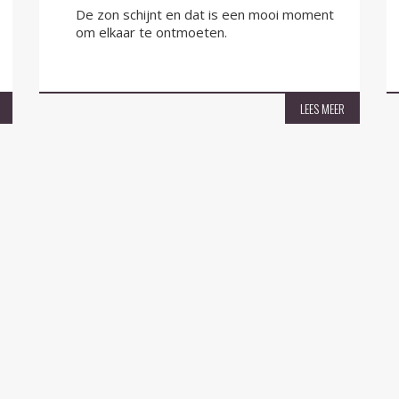
De zon schijnt en dat is een mooi moment
om elkaar te ontmoeten.
LEES MEER
s
Volg ons op:
Lieve - Broodmarkt 8, 4561 CC Hulst