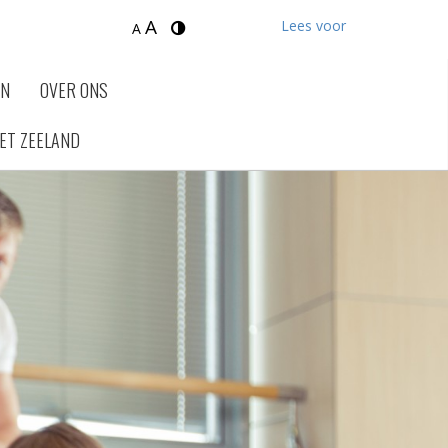
A
Lees voor
A
EN
OVER ONS
ET ZEELAND