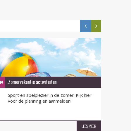
Zomervakantie activiteiten
QR-F
Sport en spelplezier in de zomer! Kijk hier
QR-F
voor de planning en aanmelden!
nu v
LEES MEER