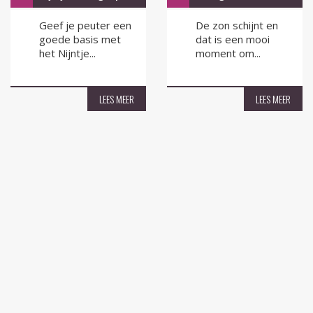
Geef je peuter een
De zon schijnt en
goede basis met
dat is een mooi
het Nijntje...
moment om...
LEES MEER
LEES MEER
Hulst voor Elkaar