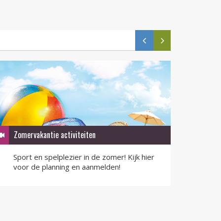
Zomervakantie activiteiten
QR-F
Sport en spelplezier in de zomer! Kijk hier
QR-F
voor de planning en aanmelden!
nu v
LEES MEER