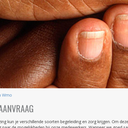
en Wmo
GAANVRAAG
jzing kun je verschillende soorten begeleiding en zorg krijgen. Om de
ag naar de mogelijkheden bij onze medewerkers. Wanneer we goed sa