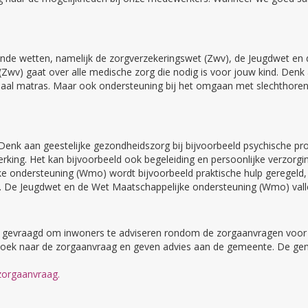
llende wetten, namelijk de zorgverzekeringswet (Zwv), de Jeugdwet 
v) gaat over alle medische zorg die nodig is voor jouw kind. Denk a
eciaal matras. Maar ook ondersteuning bij het omgaan met slechthoren
. Denk aan geestelijke gezondheidszorg bij bijvoorbeeld psychische 
perking. Het kan bijvoorbeeld ook begeleiding en persoonlijke verzorgi
e ondersteuning (Wmo) wordt bijvoorbeeld praktische hulp geregeld, zo
en. De Jeugdwet en de Wet Maatschappelijke ondersteuning (Wmo) val
lst gevraagd om inwoners te adviseren rondom de zorgaanvragen voo
ek naar de zorgaanvraag en geven advies aan de gemeente. De gemeen
zorgaanvraag.