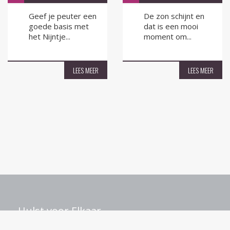
Geef je peuter een
De zon schijnt en
goede basis met
dat is een mooi
het Nijntje...
moment om...
LEES MEER
LEES MEER
Hulst voor Elkaar