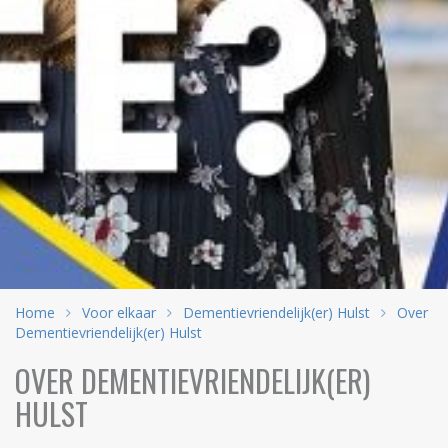
Home
Voor elkaar
Dementievriendelijk(er) Hulst
Over
Dementievriendelijk(er) Hulst
OVER DEMENTIEVRIENDELIJK(ER)
HULST