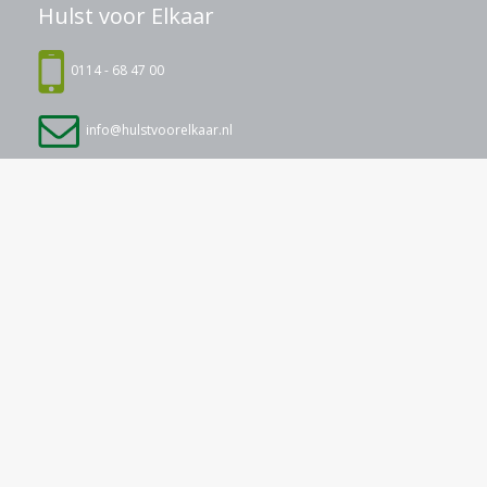
Hulst voor Elkaar
0114 - 68 47 00
info@hulstvoorelkaar.nl
Adres
De Lieve - Broodmarkt 8, 4561 CC Hulst
Postadres:
Postbus 11, 4560 AA Hulst
Volg ons op: