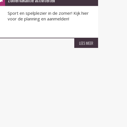
Zomervakantie activiteiten
QR-F
Sport en spelplezier in de zomer! Kijk hier
QR-F
voor de planning en aanmelden!
nu v
LEES MEER