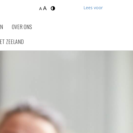
A
Lees voor
A
EN
OVER ONS
ET ZEELAND