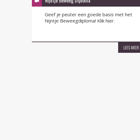
Nijntje Beweeg Diploma
Geef je peuter een goede basis met het
Nijntje Beweegdiploma! Klik hier.
LEES MEER
LEES MEER
Hulst voor Elkaar
Adre