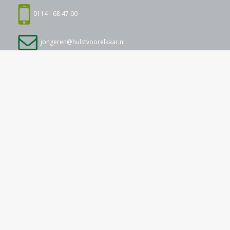
0114 - 68 47 00
jongeren@hulstvoorelkaar.nl
Adres
Komma, Sportlaan 24, 4561 KZ Hulst
Volg ons op: