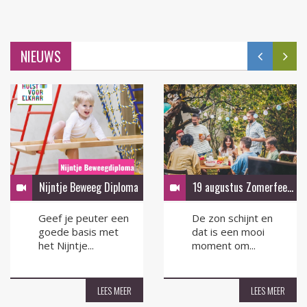
NIEUWS
Nijntje Beweeg Diploma
19 augustus Zomerfeest in de tuin
Geef je peuter een
De zon schijnt en
goede basis met
dat is een mooi
het Nijntje...
moment om...
LEES MEER
LEES MEER