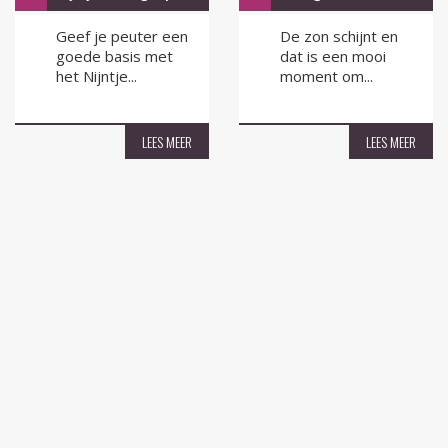
Geef je peuter een
De zon schijnt en
goede basis met
dat is een mooi
het Nijntje...
moment om...
LEES MEER
LEES MEER
Hulst voor Elkaar