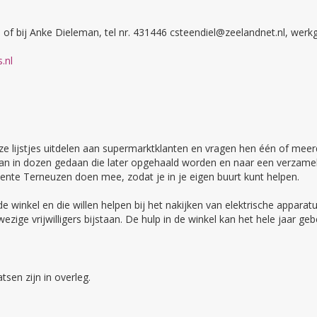
l of bij Anke Dieleman, tel nr. 431446 csteendiel@zeelandnet.nl, we
.nl
ij ze lijstjes uitdelen aan supermarktklanten en vragen hen één of me
n dan in dozen gedaan die later opgehaald worden en naar een verzam
nte Terneuzen doen mee, zodat je in je eigen buurt kunt helpen.
n de winkel en die willen helpen bij het nakijken van elektrische appa
wezige vrijwilligers bijstaan. De hulp in de winkel kan het hele jaar ge
tsen zijn in overleg.