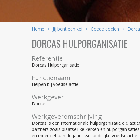
Home
Jij bent een kei
Goede doelen
Dorcas
DORCAS HULPORGANISATIE
Referentie
Dorcas Hulporganisatie
Functienaam
Helpen bij voedselactie
Werkgever
Dorcas
Werkgeveromschrijving
Dorcas is een internationale hulporganisatie die acti
partners zoals plaatselijke kerken en hulporganisatie
en meedoet aan de jaarlijkse landelijke voedselactie.