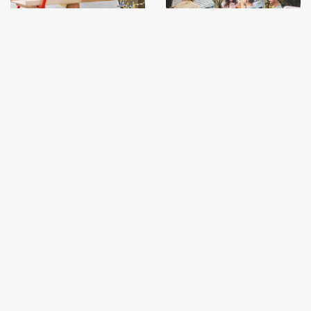
Nijntje Beweeg Diploma
19 augustus Zomerfeest in de tuin
Geef je peuter een
De zon schijnt en
goede basis met
dat is een mooi
het Nijntje...
moment om...
LEES MEER
LEES MEER