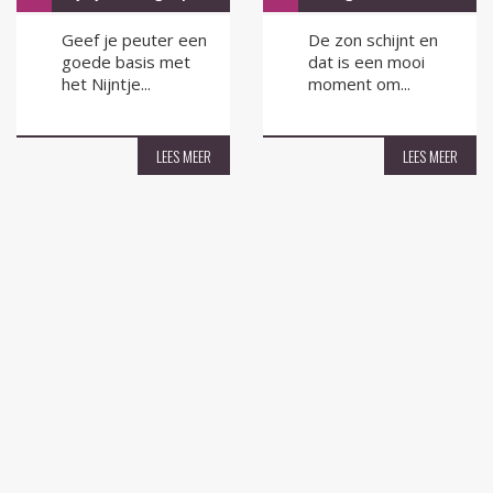
Geef je peuter een
De zon schijnt en
goede basis met
dat is een mooi
het Nijntje...
moment om...
LEES MEER
LEES MEER
Hulst voor Elkaar