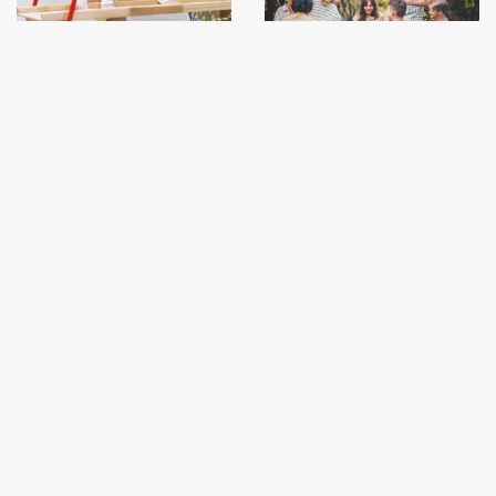
Nijntje Beweeg Diploma
19 augustus Zomerfeest in de tuin
Geef je peuter een
De zon schijnt en
goede basis met
dat is een mooi
het Nijntje...
moment om...
LEES MEER
LEES MEER