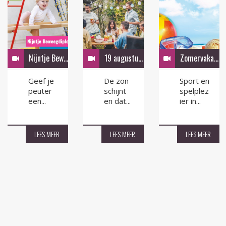
Nijntje Beweeg Diploma
19 augustus Zomerfeest in de tuin
Zomervakantie activiteiten
Geef je
De zon
Sport en
peuter
schijnt
spelplez
een...
en dat...
ier in...
LEES MEER
LEES MEER
LEES MEER