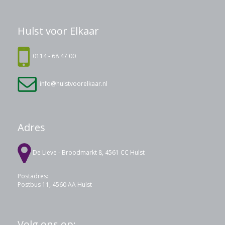
Hulst voor Elkaar
0114 - 68 47 00
info@hulstvoorelkaar.nl
Adres
De Lieve - Broodmarkt 8, 4561 CC Hulst
Postadres:
Postbus 11, 4560 AA Hulst
Volg ons op: