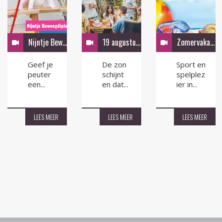
Nijntje Beweeg Diploma
19 augustus Zomerfeest in de tuin
Zomervakantie activiteiten
Geef je
De zon
Sport en
peuter
schijnt
spelplez
een...
en dat...
ier in...
LEES MEER
LEES MEER
LEES MEER